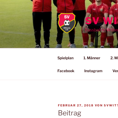
Zum
Inhalt
springen
SV WI
Fussball in Witt
Spielplan
1. Männer
2. M
Facebook
Instagram
Ve
VERÖFFENTLICHT
FEBRUAR 27, 2018
VON
SVWIT
AM
Beitrag