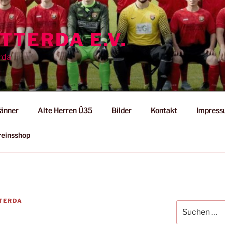
TTERDA E.V.
erda
änner
Alte Herren Ü35
Bilder
Kontakt
Impres
reinsshop
TERDA
Suchen
nach: